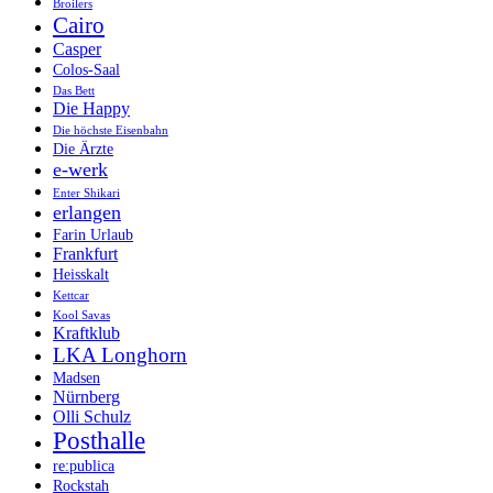
Broilers
Cairo
Casper
Colos-Saal
Das Bett
Die Happy
Die höchste Eisenbahn
Die Ärzte
e-werk
Enter Shikari
erlangen
Farin Urlaub
Frankfurt
Heisskalt
Kettcar
Kool Savas
Kraftklub
LKA Longhorn
Madsen
Nürnberg
Olli Schulz
Posthalle
re:publica
Rockstah