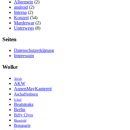
Allgemein
(2)
android
(2)
Interna
(2)
Konzert
(54)
Marderwar
(2)
Unterwegs
(8)
Seiten
Datenschutzerklärung
Impressum
Wolke
Afrob
AKW
AnnenMayKantereit
Aschaffenburg
b-hof
Beatsteaks
Berlin
Biffy Clyro
Blumfeld
Bonaparte