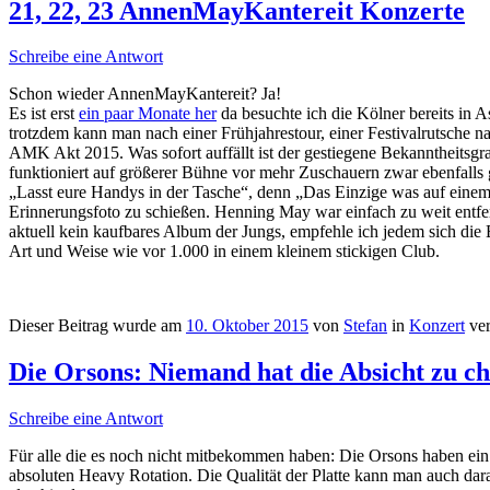
21, 22, 23 AnnenMayKantereit Konzerte
Schreibe eine Antwort
Schon wieder AnnenMayKantereit? Ja!
Es ist erst
ein paar Monate her
da besuchte ich die Kölner bereits in 
trotzdem kann man nach einer Frühjahrestour, einer Festivalrutsche na
AMK Akt 2015. Was sofort auffällt ist der gestiegene Bekanntheitsgr
funktioniert auf größerer Bühne vor mehr Zuschauern zwar ebenfalls 
„Lasst eure Handys in der Tasche“, denn „Das Einzige was auf einem K
Erinnerungsfoto zu schießen. Henning May war einfach zu weit entfe
aktuell kein kaufbares Album der Jungs, empfehle ich jedem sich d
Art und Weise wie vor 1.000 in einem kleinem stickigen Club.
Dieser Beitrag wurde am
10. Oktober 2015
von
Stefan
in
Konzert
ver
Die Orsons: Niemand hat die Absicht zu chi
Schreibe eine Antwort
Für alle die es noch nicht mitbekommen haben: Die Orsons haben ein n
absoluten Heavy Rotation. Die Qualität der Platte kann man auch da