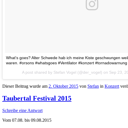
What's goes? Alter Schwede hab ich meine Kiste geschwungen wei
waren. #orsons #whatsgoes #Ventilator #konzert #tornadowarnung
A post shared by Stefan Vogel (@der_vogel) on
Sep 23, 2
Dieser Beitrag wurde am
2. Oktober 2015
von
Stefan
in
Konzert
verö
Taubertal Festival 2015
Schreibe eine Antwort
Vom 07.08. bis 09.08.2015