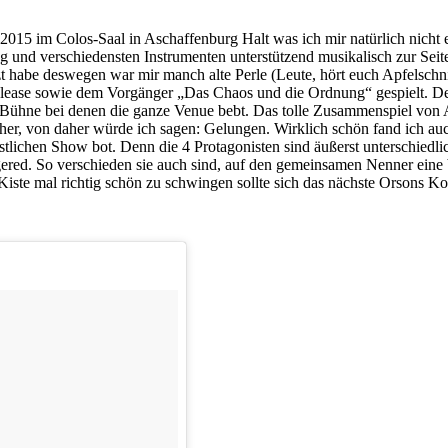
15 im Colos-Saal in Aschaffenburg Halt was ich mir natürlich nicht e
 und verschiedensten Instrumenten unterstützend musikalisch zur Seite
 habe deswegen war mir manch alte Perle (Leute, hört euch Apfelschni
 Release sowie dem Vorgänger „Das Chaos und die Ordnung“ gespielt. 
ie Bühne bei denen die ganze Venue bebt. Das tolle Zusammenspiel von
her, von daher würde ich sagen: Gelungen. Wirklich schön fand ich auc
stlichen Show bot. Denn die 4 Protagonisten sind äußerst unterschiedl
ed. So verschieden sie auch sind, auf den gemeinsamen Nenner eine b
iste mal richtig schön zu schwingen sollte sich das nächste Orsons Kon