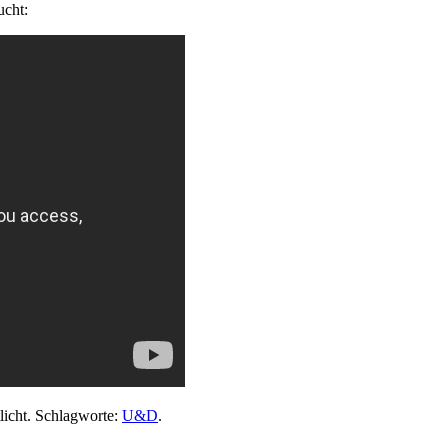
cht:
licht. Schlagworte:
U&D
.