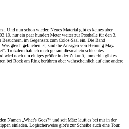
nzt. Und nun schon wieder. Neues Material gibt es keines aber
3.10. nur ein paar hundert Meter weiter zur Posthalle für den 3.
e an Besuchern, im Gegensatz zum Colos-Saal ein. Die Band
. Was gleich geblieben ist, sind die Ansagen von Henning May.
t“. Trotzdem hab ich mich getraut diesmal ein schlechtes
d wird noch um einiges größer in der Zukunft, immerhin gibt es
en bei Rock am Ring berühren aber wahrscheinlich auf eine andere
 den Namen „What’s Goes?“ und seit März läuft es bei mir in der
ppen einladen. Logischerweise gibt’s zur Scheibe auch eine Tour,