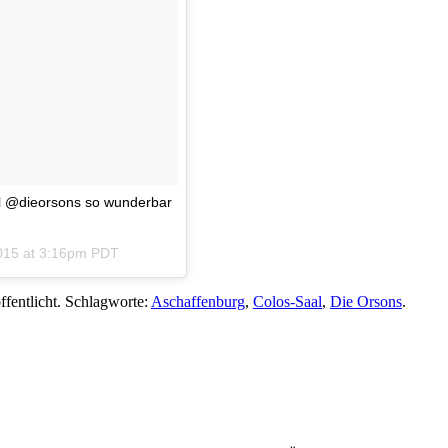
l @dieorsons so wunderbar
015 at 3:16pm PDT
ffentlicht. Schlagworte:
Aschaffenburg
,
Colos-Saal
,
Die Orsons
.