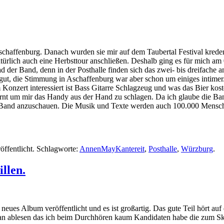
Aschaffenburg. Danach wurden sie mir auf dem Taubertal Festival krede
türlich auch eine Herbsttour anschließen. Deshalb ging es für mich am 0
ad der Band, denn in der Posthalle finden sich das zwei- bis dreifach
gut, die Stimmung in Aschaffenburg war aber schon um einiges intimer
onzert interessiert ist Bass Gitarre Schlagzeug und was das Bier koste
rnt um mir das Handy aus der Hand zu schlagen. Da ich glaube die Ban
ie Band anzuschauen. Die Musik und Texte werden auch 100.000 Mensch
öffentlicht. Schlagworte:
AnnenMayKantereit
,
Posthalle
,
Würzburg
.
llen.
eues Album veröffentlicht und es ist großartig. Das gute Teil hört auf
ran ablesen das ich beim Durchhören kaum Kandidaten habe die zum Ski