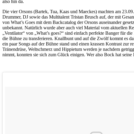
also hin da.
Die vier Orsons (Bartek, Tua, Kaas und Maeckes) machten am 23.09.20
Drummer, DJ sowie das Multitalent Tristan Brusch auf, der mit Gesang
von What’s Goes mit dem Backcatalog der Orsons auseinander gesetzt
unbekannt. Natürlich wurde aber auch viel Material vom aktuellen
„Ventilator“ von „What’s goes?“ sind einfach perfekte Banger für d
die Bühne zu transferieren. Knallbunt und auf die Zwölf kommt es da
ein paar Songs auf der Bühne stand und einen krassen Kontrast zur re
Tränendrüse, Weltschmerz und Hippietum werden je nachdem getrigger
nimmt, konnten sie sich zum Glück einigen. Wer also Bock hat seine K