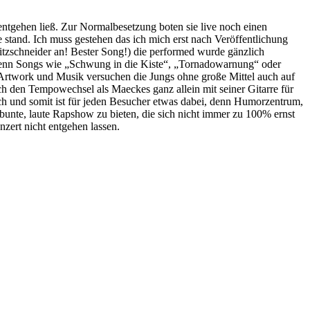
ntgehen ließ. Zur Normalbesetzung boten sie live noch einen
 stand. Ich muss gestehen das ich mich erst nach Veröffentlichung
tzschneider an! Bester Song!) die performed wurde gänzlich
Denn Songs wie „Schwung in die Kiste“, „Tornadowarnung“ oder
 Artwork und Musik versuchen die Jungs ohne große Mittel auch auf
h den Tempowechsel als Maeckes ganz allein mit seiner Gitarre für
ich und somit ist für jeden Besucher etwas dabei, denn Humorzentrum,
unte, laute Rapshow zu bieten, die sich nicht immer zu 100% ernst
zert nicht entgehen lassen.