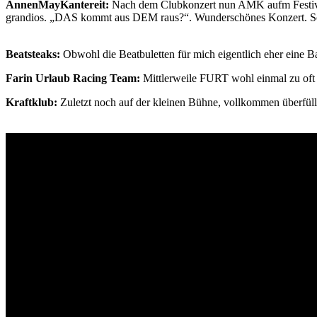
AnnenMayKantereit:
Nach dem Clubkonzert nun AMK aufm Festival u
grandios. „DAS kommt aus DEM raus?“. Wunderschönes Konzert. So 
Beatsteaks:
Obwohl die Beatbuletten für mich eigentlich eher eine B
Farin Urlaub Racing Team:
Mittlerweile FURT wohl einmal zu oft 
Kraftklub:
Zuletzt noch auf der kleinen Bühne, vollkommen überfüllt