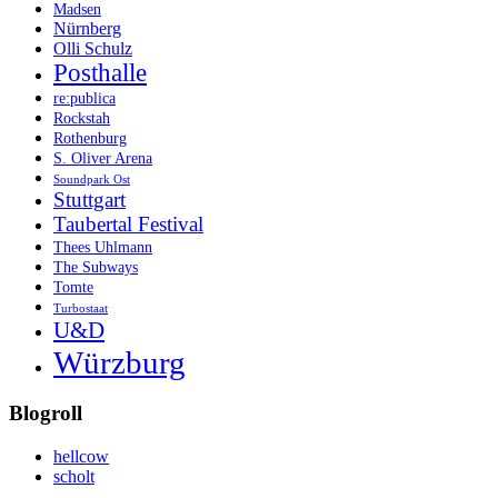
Madsen
Nürnberg
Olli Schulz
Posthalle
re:publica
Rockstah
Rothenburg
S. Oliver Arena
Soundpark Ost
Stuttgart
Taubertal Festival
Thees Uhlmann
The Subways
Tomte
Turbostaat
U&D
Würzburg
Blogroll
hellcow
scholt