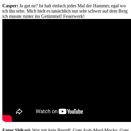
Casper:
Ja gut ne? Ist halt einfach jedes Mal der Hammer, egal wo
ich ihn sehe. Mich hielt es tatsächlich nur sehr schwer auf dem Berg
ich musste runter ins Getümmel! Feuerwerk!
Enter Shikari:
War mir kein Begriff. Gute Aufs-Maul-Mucke. Gute