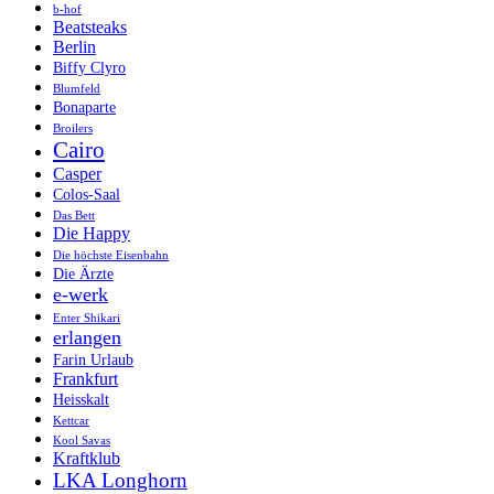
b-hof
Beatsteaks
Berlin
Biffy Clyro
Blumfeld
Bonaparte
Broilers
Cairo
Casper
Colos-Saal
Das Bett
Die Happy
Die höchste Eisenbahn
Die Ärzte
e-werk
Enter Shikari
erlangen
Farin Urlaub
Frankfurt
Heisskalt
Kettcar
Kool Savas
Kraftklub
LKA Longhorn