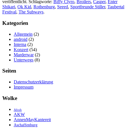
veröffentlicht. Schlagworte:
Biffy Clyro
,
Broilers
,
Casper
,
Enter
Shikari
,
Ok Kid
,
Rothenburg
,
Seeed
,
Sportfreunde Stiller
,
Taubertal
Festival
,
The Subways
.
Kategorien
Allgemein
(2)
android
(2)
Interna
(2)
Konzert
(54)
Marderwar
(2)
Unterwegs
(8)
Seiten
Datenschutzerklärung
Impressum
Wolke
Afrob
AKW
AnnenMayKantereit
Aschaffenburg