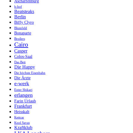
Aschaffenburg
b-hof
Beatsteaks
Berlin
Biffy Clyro
Blumfeld
Bonaparte
Broilers
Cairo
Casper
Colos-Saal
Das Bett
Die Happy
Die höchste Eisenbahn
Die Ärzte
e-werk
Enter Shikari
erlangen
Farin Urlaub
Frankfurt
Heisskalt
Kettcar
Kool Savas
Kraftklub