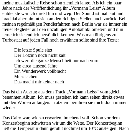
meine musikalische Reise schon ziemlich lange. Als ich ein paar
Jahre nach der Veröffentlichung ihr „Vormann Leiss“ Album
entdeckte war ich direkt hin und weg. Der Sound ist mal laut und
brachial aber nimmt sich an den richtigen Stellen auch zurück. Bei
meinen regelmäßigen Pendlerfahrten nach Berlin war sie immer ein
treuer Begleiter auf den unzähligen Autobahnkilometern und nun
lerne ich sie endlich persönlich kennen. Was man übrigens zu
Turbostaat auf jeden Fall noch erwähnen sollte sind ihre Texte:
Die letzte Spule sitzt
Der Lötzinn noch nicht kalt
Ich werf die ganze Menschheit nur nach vorn
Um circa tausend Jahre
Ein Wunderwerk vollbracht
Muss lachen
Das macht mir keiner nach
Das ist ein Auszug aus dem Track „Vormann Leiss“ vom gleich
benannten Album. Ich muss gestehen ich kann selten direkt etwas
mit den Worten anfangen. Trotzdem berühren sie mich doch immer
wieder.
Das Cairo war, wie zu erwarten, brechend voll. Schon vor dem
Konzertbeginn schwitzten wir um die Wette. Der Konzertbeginn
ließ die Temperatur dann gefühlt nochmal um 10°C ansteigen. Nach