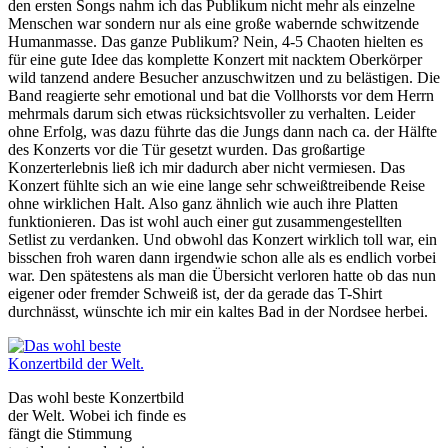
den ersten Songs nahm ich das Publikum nicht mehr als einzelne
Menschen war sondern nur als eine große wabernde schwitzende
Humanmasse. Das ganze Publikum? Nein, 4-5 Chaoten hielten es
für eine gute Idee das komplette Konzert mit nacktem Oberkörper
wild tanzend andere Besucher anzuschwitzen und zu belästigen. Die
Band reagierte sehr emotional und bat die Vollhorsts vor dem Herrn
mehrmals darum sich etwas rücksichtsvoller zu verhalten. Leider
ohne Erfolg, was dazu führte das die Jungs dann nach ca. der Hälfte
des Konzerts vor die Tür gesetzt wurden. Das großartige
Konzerterlebnis ließ ich mir dadurch aber nicht vermiesen. Das
Konzert fühlte sich an wie eine lange sehr schweißtreibende Reise
ohne wirklichen Halt. Also ganz ähnlich wie auch ihre Platten
funktionieren. Das ist wohl auch einer gut zusammengestellten
Setlist zu verdanken. Und obwohl das Konzert wirklich toll war, ein
bisschen froh waren dann irgendwie schon alle als es endlich vorbei
war. Den spätestens als man die Übersicht verloren hatte ob das nun
eigener oder fremder Schweiß ist, der da gerade das T-Shirt
durchnässt, wünschte ich mir ein kaltes Bad in der Nordsee herbei.
Das wohl beste Konzertbild
der Welt. Wobei ich finde es
fängt die Stimmung