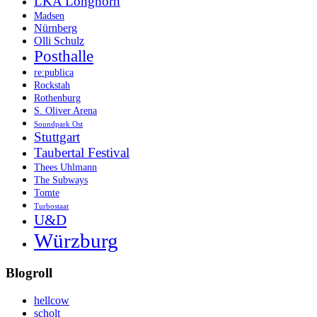
LKA Longhorn
Madsen
Nürnberg
Olli Schulz
Posthalle
re:publica
Rockstah
Rothenburg
S. Oliver Arena
Soundpark Ost
Stuttgart
Taubertal Festival
Thees Uhlmann
The Subways
Tomte
Turbostaat
U&D
Würzburg
Blogroll
hellcow
scholt