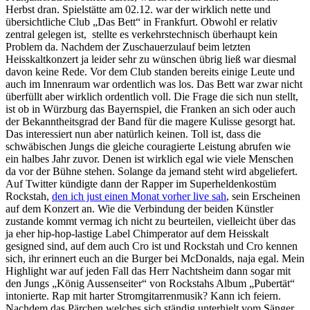
Herbst dran. Spielstätte am 02.12. war der wirklich nette und
übersichtliche Club „Das Bett“ in Frankfurt. Obwohl er relativ
zentral gelegen ist, stellte es verkehrstechnisch überhaupt kein
Problem da. Nachdem der Zuschauerzulauf beim letzten
Heisskaltkonzert ja leider sehr zu wünschen übrig ließ war diesmal
davon keine Rede. Vor dem Club standen bereits einige Leute und
auch im Innenraum war ordentlich was los. Das Bett war zwar nicht
überfüllt aber wirklich ordentlich voll. Die Frage die sich nun stellt,
ist ob in Würzburg das Bayernspiel, die Franken an sich oder auch
der Bekanntheitsgrad der Band für die magere Kulisse gesorgt hat.
Das interessiert nun aber natürlich keinen. Toll ist, dass die
schwäbischen Jungs die gleiche couragierte Leistung abrufen wie
ein halbes Jahr zuvor. Denen ist wirklich egal wie viele Menschen
da vor der Bühne stehen. Solange da jemand steht wird abgeliefert.
Auf Twitter kündigte dann der Rapper im Superheldenkostüm
Rockstah,
den ich just einen Monat vorher live sah
, sein Erscheinen
auf dem Konzert an. Wie die Verbindung der beiden Künstler
zustande kommt vermag ich nicht zu beurteilen, vielleicht über das
ja eher hip-hop-lastige Label Chimperator auf dem Heisskalt
gesigned sind, auf dem auch Cro ist und Rockstah und Cro kennen
sich, ihr erinnert euch an die Burger bei McDonalds, naja egal. Mein
Highlight war auf jeden Fall das Herr Nachtsheim dann sogar mit
den Jungs „König Aussenseiter“ von Rockstahs Album „Pubertät“
intonierte. Rap mit harter Stromgitarrenmusik? Kann ich feiern.
Nachdem das Pärchen welches sich ständig unterhielt vom Sänger