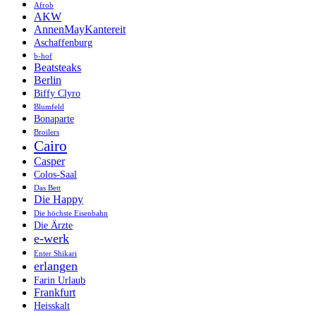
Afrob
AKW
AnnenMayKantereit
Aschaffenburg
b-hof
Beatsteaks
Berlin
Biffy Clyro
Blumfeld
Bonaparte
Broilers
Cairo
Casper
Colos-Saal
Das Bett
Die Happy
Die höchste Eisenbahn
Die Ärzte
e-werk
Enter Shikari
erlangen
Farin Urlaub
Frankfurt
Heisskalt