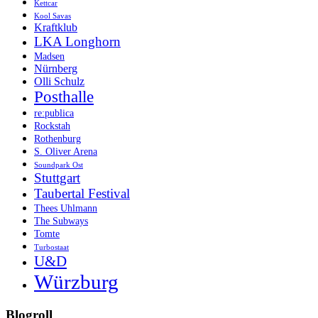
Kettcar
Kool Savas
Kraftklub
LKA Longhorn
Madsen
Nürnberg
Olli Schulz
Posthalle
re:publica
Rockstah
Rothenburg
S. Oliver Arena
Soundpark Ost
Stuttgart
Taubertal Festival
Thees Uhlmann
The Subways
Tomte
Turbostaat
U&D
Würzburg
Blogroll