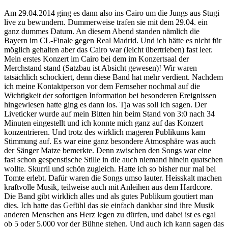
Am 29.04.2014 ging es dann also ins Cairo um die Jungs aus Stugi
live zu bewundern. Dummerweise trafen sie mit dem 29.04. ein
ganz dummes Datum. An diesem Abend standen nämlich die
Bayern im CL-Finale gegen Real Madrid. Und ich hätte es nicht für
möglich gehalten aber das Cairo war (leicht übertrieben) fast leer.
Mein erstes Konzert im Cairo bei dem im Konzertsaal der
Merchstand stand (Satzbau ist Absicht gewesen)! Wir waren
tatsächlich schockiert, denn diese Band hat mehr verdient. Nachdem
ich meine Kontaktperson vor dem Fernseher nochmal auf die
Wichtigkeit der sofortigen Information bei besonderen Ereignissen
hingewiesen hatte ging es dann los. Tja was soll ich sagen. Der
Liveticker wurde auf mein Bitten hin beim Stand von 3:0 nach 34
Minuten eingestellt und ich konnte mich ganz auf das Konzert
konzentrieren. Und trotz des wirklich mageren Publikums kam
Stimmung auf. Es war eine ganz besondere Atmosphäre was auch
der Sänger Matze bemerkte. Denn zwischen den Songs war eine
fast schon gespenstische Stille in die auch niemand hinein quatschen
wollte. Skurril und schön zugleich. Hatte ich so bisher nur mal bei
Tomte erlebt. Dafür waren die Songs umso lauter. Heisskalt machen
kraftvolle Musik, teilweise auch mit Anleihen aus dem Hardcore.
Die Band gibt wirklich alles und als gutes Publikum goutiert man
dies. Ich hatte das Gefühl das sie einfach dankbar sind ihre Musik
anderen Menschen ans Herz legen zu dürfen, und dabei ist es egal
ob 5 oder 5.000 vor der Bühne stehen. Und auch ich kann sagen das