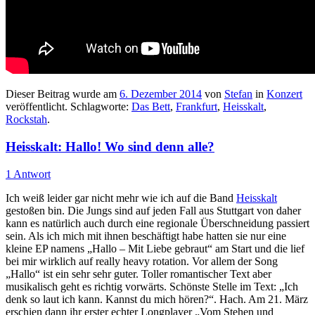
Dieser Beitrag wurde am
6. Dezember 2014
von
Stefan
in
Konzert
veröffentlicht. Schlagworte:
Das Bett
,
Frankfurt
,
Heisskalt
,
Rockstah
.
Heisskalt: Hallo! Wo sind denn alle?
1 Antwort
Ich weiß leider gar nicht mehr wie ich auf die Band
Heisskalt
gestoßen bin. Die Jungs sind auf jeden Fall aus Stuttgart von daher
kann es natürlich auch durch eine regionale Überschneidung passiert
sein. Als ich mich mit ihnen beschäftigt habe hatten sie nur eine
kleine EP namens „Hallo – Mit Liebe gebraut“ am Start und die lief
bei mir wirklich auf really heavy rotation. Vor allem der Song
„Hallo“ ist ein sehr sehr guter. Toller romantischer Text aber
musikalisch geht es richtig vorwärts. Schönste Stelle im Text: „Ich
denk so laut ich kann. Kannst du mich hören?“. Hach. Am 21. März
erschien dann ihr erster echter Longplayer „Vom Stehen und