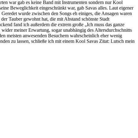
arten war gab es keine Band mit Instrumenten sondern nur Kool
ine Beweglichkeit eingeschränkt war, gab Savas alles. Laut eigener
ch. Geredet wurde zwischen den Songs eh einiges, die Ansagen waren
 der Tauber gewohnt hat, die mit Abstand schönste Stadt
uckend fand ich außerdem die extrem große „Ich muss das ganze
, wider meiner Erwartung, sogar unabhängig des Altersdurchschnitts
t den meisten anwesenden Besuchern wahrscheinlich eher wenig
nden zu lassen, schließe ich mit einem Kool Savas Zitat: Lutsch mein