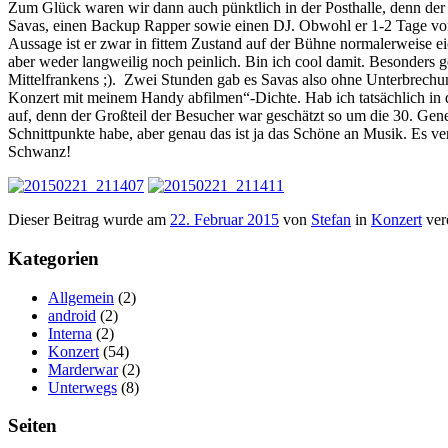
Zum Glück waren wir dann auch pünktlich in der Posthalle, denn der 
Savas, einen Backup Rapper sowie einen DJ. Obwohl er 1-2 Tage vorh
Aussage ist er zwar in fittem Zustand auf der Bühne normalerweise 
aber weder langweilig noch peinlich. Bin ich cool damit. Besonders 
Mittelfrankens ;). Zwei Stunden gab es Savas also ohne Unterbrechu
Konzert mit meinem Handy abfilmen“-Dichte. Hab ich tatsächlich in 
auf, denn der Großteil der Besucher war geschätzt so um die 30. Ge
Schnittpunkte habe, aber genau das ist ja das Schöne an Musik. Es ve
Schwanz!
Dieser Beitrag wurde am
22. Februar 2015
von
Stefan
in
Konzert
ver
Kategorien
Allgemein
(2)
android
(2)
Interna
(2)
Konzert
(54)
Marderwar
(2)
Unterwegs
(8)
Seiten