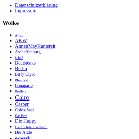
Datenschutzerklärung
Impressum
Wolke
Afrob
AKW
AnnenMayKantereit
Aschaffenburg
b-hof
Beatsteaks
Berlin
Biffy Clyro
Blumfeld
Bonaparte
Broilers
Cairo
Casper
Colos-Saal
Das Bett
Die Happy
Die höchste Eisenbahn
Die Ärzte
e-werk