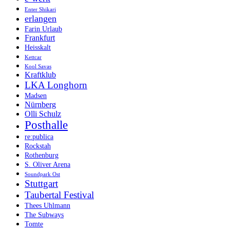
Enter Shikari
erlangen
Farin Urlaub
Frankfurt
Heisskalt
Kettcar
Kool Savas
Kraftklub
LKA Longhorn
Madsen
Nürnberg
Olli Schulz
Posthalle
re:publica
Rockstah
Rothenburg
S. Oliver Arena
Soundpark Ost
Stuttgart
Taubertal Festival
Thees Uhlmann
The Subways
Tomte