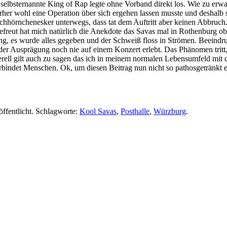
selbsternannte King of Rap legte ohne Vorband direkt los. Wie zu erw
er wohl eine Operation über sich ergehen lassen musste und deshalb se
eichhörnchenesker unterwegs, dass tat dem Auftritt aber keinen Abbru
gefreut hat mich natürlich die Anekdote das Savas mal in Rothenburg ob
ng, es wurde alles gegeben und der Schweiß floss in Strömen. Beeindr
der Ausprägung noch nie auf einem Konzert erlebt. Das Phänomen tritt
nerell gilt auch zu sagen das ich in meinem normalen Lebensumfeld mi
rbindet Menschen. Ok, um diesen Beitrag nun nicht so pathosgetränkt e
öffentlicht. Schlagworte:
Kool Savas
,
Posthalle
,
Würzburg
.