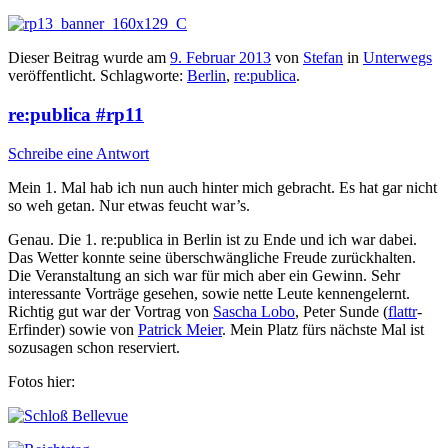
Dieser Beitrag wurde am
9. Februar 2013
von
Stefan
in
Unterwegs
veröffentlicht. Schlagworte:
Berlin
,
re:publica
.
re:publica #rp11
Schreibe eine Antwort
Mein 1. Mal hab ich nun auch hinter mich gebracht. Es hat gar nicht
so weh getan. Nur etwas feucht war’s.
Genau. Die 1. re:publica in Berlin ist zu Ende und ich war dabei.
Das Wetter konnte seine überschwängliche Freude zurückhalten.
Die Veranstaltung an sich war für mich aber ein Gewinn. Sehr
interessante Vorträge gesehen, sowie nette Leute kennengelernt.
Richtig gut war der Vortrag von
Sascha Lobo
, Peter Sunde (
flattr
-
Erfinder) sowie von
Patrick Meier
. Mein Platz fürs nächste Mal ist
sozusagen schon reserviert.
Fotos hier: