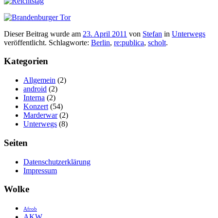
Dieser Beitrag wurde am
23. April 2011
von
Stefan
in
Unterwegs
veröffentlicht. Schlagworte:
Berlin
,
re:publica
,
scholt
.
Kategorien
Allgemein
(2)
android
(2)
Interna
(2)
Konzert
(54)
Marderwar
(2)
Unterwegs
(8)
Seiten
Datenschutzerklärung
Impressum
Wolke
Afrob
AKW