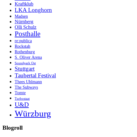
Kraftklub
LKA Longhorn
Madsen
Nürnberg
Olli Schulz
Posthalle
re:publica
Rockstah
Rothenburg
S. Oliver Arena
Soundpark Ost
Stuttgart
Taubertal Festival
Thees Uhlmann
The Subways
Tomte
Turbostaat
U&D
Würzburg
Blogroll