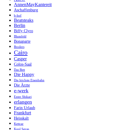
AnnenMayKantereit
Aschaffenburg
b-hof
Beatsteaks
Berlin
Biffy Clyro
Blumfeld
Bonaparte
Broilers
Cairo
Casper
Colos-Saal
Das Bett
Die Happy
Die höchste Eisenbahn
Die Ärzte
e-werk
Enter Shikari
erlangen
Farin Urlaub
Frankfurt
Heisskalt
Kettcar
Kool Savas