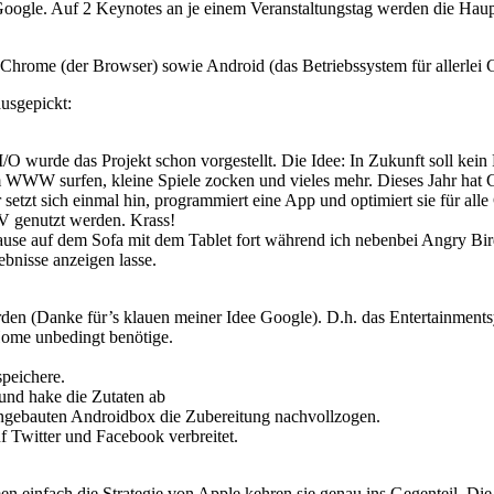
ogle. Auf 2 Keynotes an je einem Veranstaltungstag werden die Haupt
Chrome (der Browser) sowie Android (das Betriebssystem für allerlei 
ausgepickt:
en I/O wurde das Projekt schon vorgestellt. Die Idee: In Zukunft soll 
 im WWW surfen, kleine Spiele zocken und vieles mehr. Dieses Jahr h
etzt sich einmal hin, programmiert eine App und optimiert sie für al
V genutzt werden. Krass!
use auf dem Sofa mit dem Tablet fort während ich nebenbei Angry Birds
bnisse anzeigen lasse.
den (Danke für’s klauen meiner Idee Google). D.h. das Entertainment
Home unbedingt benötige.
peichere.
und hake die Zutaten ab
eingebauten Androidbox die Zubereitung nachvollzogen.
 Twitter und Facebook verbreitet.
 einfach die Strategie von Apple kehren sie genau ins Gegenteil. Die A