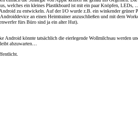
 welches ein kleines Plastikboard ist mit ein paar Knöpfen, LEDs, …
ndroid zu entwickeln. Auf der I/O wurde z.B. ein winkender grüner Pl
Androiddevice an einen Heimtrainer anzuschließen und mit dem Workout
nwerfer fürs Büro sind ja ein alter Hut).
enke Android könnte tatsächlich die eierlegende Wollmilchsau werden 
 bleibt abzuwarten…
fentlicht.