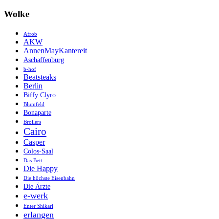
Wolke
Afrob
AKW
AnnenMayKantereit
Aschaffenburg
b-hof
Beatsteaks
Berlin
Biffy Clyro
Blumfeld
Bonaparte
Broilers
Cairo
Casper
Colos-Saal
Das Bett
Die Happy
Die höchste Eisenbahn
Die Ärzte
e-werk
Enter Shikari
erlangen