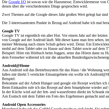
Die
Google I/O
ist sowas wie die Hausmesse, Entwicklermesse von Go
denen über die verschiedensten Dinge gesprochen wird.
Zwei Themen auf die Google dieses Jahr großen Wert gelegt hat sind 
Die 3 interessantesten Punkte in Bezug auf Android habe ich mal her
Google TV
Google TV ist eigentlich ein alter Hut. Vor einem Jahr auf der letzt
von Google auf der Android läuft. Mit dieser kann man fern sehen,
meiner Meinung nach einen Schub geben wird. Denn: Ein Entwickler s
mobil auf dem Tablet oder zu Hause auf dem Tablet sowie auf dem T
Beispiel: Höre ein Hörbuch beim Joggen, setze das Hören dann zu Ha
dem Fernseher während ich mir die aktuellen Bundesligazwischenerge
Android@Home
Aus Android soll das Betriebssystem für das Haus / die Wohnung wer
fallen mir direkt 5 verrückte Einsatzgebiete ein wofür ich Android@
Beispiel:
Bekomme auf der Arbeit Hunger und google ein Rezept welches ich s
Beim Einkaufen rufe ich das Rezept auf dem Smartphone wieder auf 
In der Küche wird auf der fett- und wasserfesten direkt im Schrank 
Am Esstisch mit dem Tablet ein Foto des Ergebnisses gemacht und auf
Android Open Accessories
Manchmal habe ich das Gefühl Google macht es sich leicht. Sie nehmen