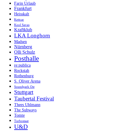
Farin Urlaub
Frankfurt
Heisskalt
Kettcar
Kool Savas
Kraftklub
LKA Longhorn
Madsen
Nürnberg
Olli Schulz
Posthalle
re:publica
Rockstah
Rothenburg
S. Oliver Arena
Soundpark Ost
Stuttgart
Taubertal Festival
Thees Uhlmann
The Subways
Tomte
Turbostaat
U&D