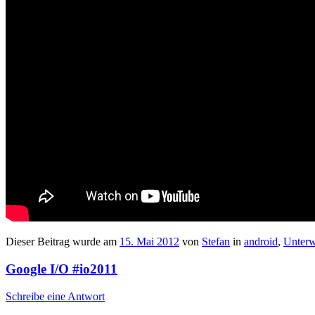
Dieser Beitrag wurde am
15. Mai 2012
von
Stefan
in
android
,
Unter
Google I/O #io2011
Schreibe eine Antwort