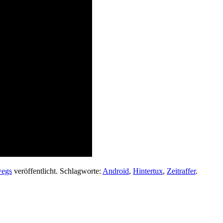
wegs
veröffentlicht. Schlagworte:
Android
,
Hintertux
,
Zeitraffer
.