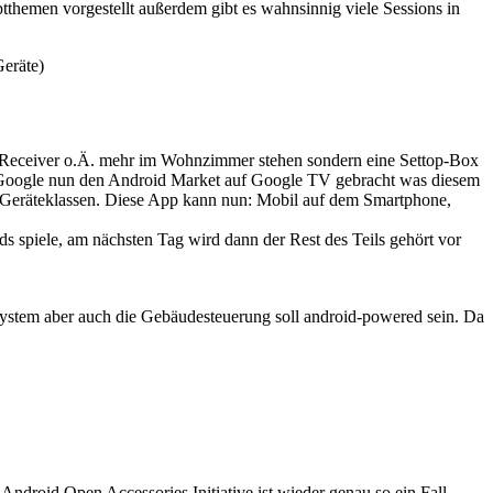
themen vorgestellt außerdem gibt es wahnsinnig viele Sessions in
Geräte)
kein Receiver o.Ä. mehr im Wohnzimmer stehen sondern eine Settop-Box
at Google nun den Android Market auf Google TV gebracht was diesem
le Geräteklassen. Diese App kann nun: Mobil auf dem Smartphone,
 spiele, am nächsten Tag wird dann der Rest des Teils gehört vor
system aber auch die Gebäudesteuerung soll android-powered sein. Da
ndroid Open Accessories Initiative ist wieder genau so ein Fall.