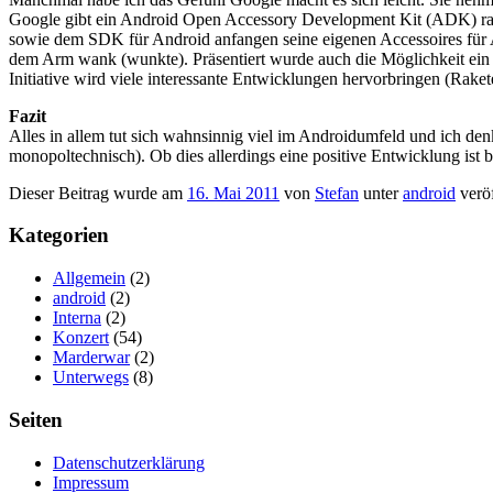
Google gibt ein Android Open Accessory Development Kit (ADK) raus,
sowie dem SDK für Android anfangen seine eigenen Accessoires für A
dem Arm wank (wunkte). Präsentiert wurde auch die Möglichkeit ein 
Initiative wird viele interessante Entwicklungen hervorbringen (Rakete
Fazit
Alles in allem tut sich wahnsinnig viel im Androidumfeld und ich d
monopoltechnisch). Ob dies allerdings eine positive Entwicklung ist
Dieser Beitrag wurde am
16. Mai 2011
von
Stefan
unter
android
veröf
Kategorien
Allgemein
(2)
android
(2)
Interna
(2)
Konzert
(54)
Marderwar
(2)
Unterwegs
(8)
Seiten
Datenschutzerklärung
Impressum