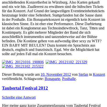
anschließenden Konzertherbst in Würzburg. Also Karten gekauft
und nix wie hin. Zuallererst zu erwähnen sind die hübschen Tickets
für das Konzert. Auf Grund der langweiligen Eventimeinheitstickets
heutzutage leider eine Seltenheit. Stattgefunden hat die Sause dann
in der Posthalle. Ein Bonapartekonzert ist eigentlich kein Konzert im
klassischen Sinne. Es ist eher eine Performance. Diese Darbietung
ist dabei ein Konglomerat aus Technoindiewtfrock, Tanz, Titten und
Kostümparty. Es gibt mehrere Mitglieder der Band die sich
ausschließlich instrumentlos und tanzenderweise auf der Bühne
befinden. Die Kostüme gehen von aufwendig über sexy zu WTF?
EIN BABY MIT BEULEN? Dazu kommt ein Sprachmix aus
deutsch, englisch und französisch. Egal. Wer die Möglichkeit hat
sollte auf jeden Fall mal ein Konzert besuchen.
Dieser Beitrag wurde am
10. November 2012
von
Stefan
in
Konzert
veröffentlicht. Schlagworte:
Bonaparte
,
Posthalle
.
Taubertal Festival 2012
Schreibe eine Antwort
Hier meine ganz kurze Zusammenfassung vom Taubertal Festival