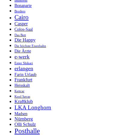
Blumfeld
Bonaparte
Broilers
Cairo
Casper
Colos-Saal
Das Bett
Die Happy
Die höchste Eisenbahn
Die Ärzte
e-werk
Enter Shikari
erlangen
Farin Urlaub
Frankfurt
Heisskalt
Kettcar
Kool Savas
Kraftklub
LKA Longhorn
Madsen
Nürnberg
Olli Schulz
Posthalle