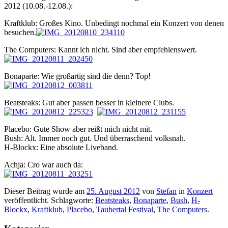
2012 (10.08.-12.08.):
Kraftklub: Großes Kino. Unbedingt nochmal ein Konzert von denen
besuchen.
The Computers: Kannt ich nicht. Sind aber empfehlenswert.
Bonaparte: Wie großartig sind die denn? Top!
Beatsteaks: Gut aber passen besser in kleinere Clubs.
Placebo: Gute Show aber reißt mich nicht mit.
Bush: Alt. Immer noch gut. Und überraschend volksnah.
H-Blockx: Eine absolute Liveband.
Achja: Cro war auch da:
Dieser Beitrag wurde am
25. August 2012
von
Stefan
in
Konzert
veröffentlicht. Schlagworte:
Beatsteaks
,
Bonaparte
,
Bush
,
H-
Blockx
,
Kraftklub
,
Placebo
,
Taubertal Festival
,
The Computers
.