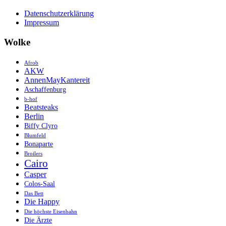
Datenschutzerklärung
Impressum
Wolke
Afrob
AKW
AnnenMayKantereit
Aschaffenburg
b-hof
Beatsteaks
Berlin
Biffy Clyro
Blumfeld
Bonaparte
Broilers
Cairo
Casper
Colos-Saal
Das Bett
Die Happy
Die höchste Eisenbahn
Die Ärzte