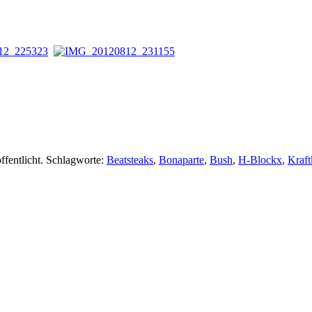
ffentlicht. Schlagworte:
Beatsteaks
,
Bonaparte
,
Bush
,
H-Blockx
,
Kraft