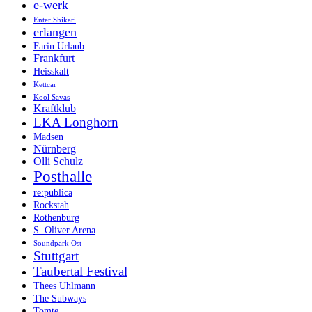
e-werk
Enter Shikari
erlangen
Farin Urlaub
Frankfurt
Heisskalt
Kettcar
Kool Savas
Kraftklub
LKA Longhorn
Madsen
Nürnberg
Olli Schulz
Posthalle
re:publica
Rockstah
Rothenburg
S. Oliver Arena
Soundpark Ost
Stuttgart
Taubertal Festival
Thees Uhlmann
The Subways
Tomte