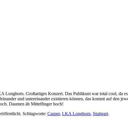
LKA Longhorn. Großartiges Konzert. Das Publikum war total cool, da 
feinander und untereinander existieren können, das kommt auf den j
och. Daumen äh Mittelfinger hoch!
röffentlicht. Schlagworte:
Casper
,
LKA Longhorn
,
Stuttgart
.