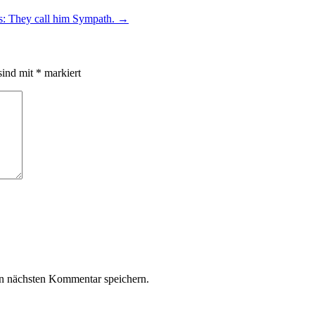
s: They call him Sympath.
→
sind mit
*
markiert
n nächsten Kommentar speichern.