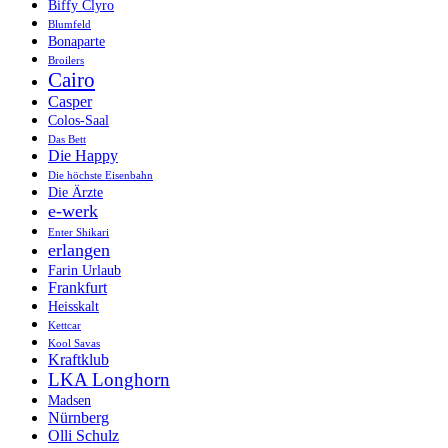
Biffy Clyro
Blumfeld
Bonaparte
Broilers
Cairo
Casper
Colos-Saal
Das Bett
Die Happy
Die höchste Eisenbahn
Die Ärzte
e-werk
Enter Shikari
erlangen
Farin Urlaub
Frankfurt
Heisskalt
Kettcar
Kool Savas
Kraftklub
LKA Longhorn
Madsen
Nürnberg
Olli Schulz