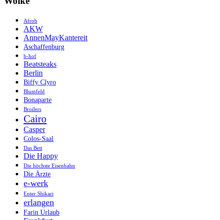
Wolke
Afrob
AKW
AnnenMayKantereit
Aschaffenburg
b-hof
Beatsteaks
Berlin
Biffy Clyro
Blumfeld
Bonaparte
Broilers
Cairo
Casper
Colos-Saal
Das Bett
Die Happy
Die höchste Eisenbahn
Die Ärzte
e-werk
Enter Shikari
erlangen
Farin Urlaub