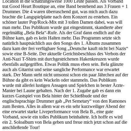
Location in die schätzungsweise 1000 Leute passen. Als Vorband
trat Good Heart Boutique an, eine Band bestehend aus 3 Frauen + 1
Drummer. Die 4 waren überraschend gut, was mich auch dazu
brachte die Langspielplatte nach dem Konzert zu erstehen. Ein
schöner lauter Pop/Rock-Mix mit 3 tollen Damen dabei, was will
man mehr. Das Publikum wurde gut eingestimmt, skandierte aber
regelmäßig „Bela Bela“-Rufe. Als der Graf dann endlich auf die
Bühne kam, gab es kein Halten mehr. Das Programm setzte sich
natürlich hauptsächlich aus den Songs des 1. Albums zusammen
dazu kam der frei verfügbare Song „Deutsche kauft nicht bei Nazis“
sowie eine B-Seite. Der aktuelle Gerichtsbeschluss des Verbots der
Anti-Nazi T-Shirts mit durchgestrichenen Hakenkreuzen wurde
ebenfalls aufgegriffen. Etwas Politik muss eben sein. Bela glänzte
auch als Gitarrist und seine sangliche Performance war erwartet
stark. Der Mann steht nicht umsonst schon ein paar Jährchen auf der
Bühne da gibt es kein Wackeln oder stammeln. Das Publikum
wurde mit allerlei lustigen Ansagen und Spielchen in bester Ärzte-
Manier bei Laune gehalten. Nach der 1. Zugabe gab es dann ein
kurzes Gastspiel von Bela hinter der Schießbude und der
englischsprachige Drummer gab „Pet Semetary“ von den Ramones
zum Besten. Alles in allem war es ein sehr kurzweiliger Abend der
eine erwartet starke Liveperformance von Bela B., eine gute
Vorband, sowie ein tolles Publikum beinhaltete. Ich hoffe es wird
ein 2. Soloalbum von Bela geben und freue mich jetzt schon auf die
anschließende Tour!