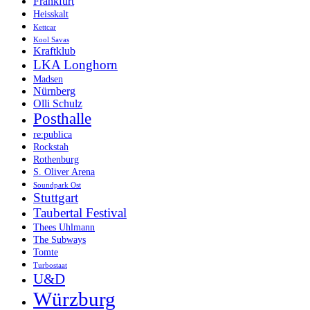
Frankfurt
Heisskalt
Kettcar
Kool Savas
Kraftklub
LKA Longhorn
Madsen
Nürnberg
Olli Schulz
Posthalle
re:publica
Rockstah
Rothenburg
S. Oliver Arena
Soundpark Ost
Stuttgart
Taubertal Festival
Thees Uhlmann
The Subways
Tomte
Turbostaat
U&D
Würzburg