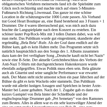
obligatorischen Verfahren meinerseits fand ich die Spielstätte zum
Glück noch rechtzeitig und machte mich auf einen 5-Minuten-
Fußmarsch Richtung Löwensaal. Das ganze ist eine schöne
Location in die schätzungsweise 1000 Leute passen. Als Vorband
trat Good Heart Boutique an, eine Band bestehend aus 3 Frauen + 1
Drummer. Die 4 waren überraschend gut, was mich auch dazu
brachte die Langspielplatte nach dem Konzert zu erstehen. Ein
schöner lauter Pop/Rock-Mix mit 3 tollen Damen dabei, was will
man mehr. Das Publikum wurde gut eingestimmt, skandierte aber
regelmäßig „Bela Bela“-Rufe. Als der Graf dann endlich auf die
Bühne kam, gab es kein Halten mehr. Das Programm setzte sich
natürlich hauptsächlich aus den Songs des 1. Albums zusammen
dazu kam der frei verfügbare Song „Deutsche kauft nicht bei Nazis“
sowie eine B-Seite. Der aktuelle Gerichtsbeschluss des Verbots der
Anti-Nazi T-Shirts mit durchgestrichenen Hakenkreuzen wurde
ebenfalls aufgegriffen. Etwas Politik muss eben sein. Bela glänzte
auch als Gitarrist und seine sangliche Performance war erwartet
stark. Der Mann steht nicht umsonst schon ein paar Jährchen auf der
Bühne da gibt es kein Wackeln oder stammeln. Das Publikum
wurde mit allerlei lustigen Ansagen und Spielchen in bester Ärzte-
Manier bei Laune gehalten. Nach der 1. Zugabe gab es dann ein
kurzes Gastspiel von Bela hinter der Schießbude und der
englischsprachige Drummer gab „Pet Semetary“ von den Ramones
zum Besten. Alles in allem war es ein sehr kurzweiliger Abend der