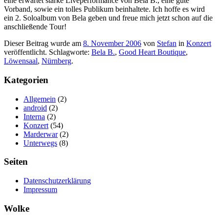
eine erwartet starke Liveperformance von Bela B., eine gute
Vorband, sowie ein tolles Publikum beinhaltete. Ich hoffe es wird
ein 2. Soloalbum von Bela geben und freue mich jetzt schon auf die
anschließende Tour!
Dieser Beitrag wurde am
8. November 2006
von
Stefan
in
Konzert
veröffentlicht. Schlagworte:
Bela B.
,
Good Heart Boutique
,
Löwensaal
,
Nürnberg
.
Kategorien
Allgemein
(2)
android
(2)
Interna
(2)
Konzert
(54)
Marderwar
(2)
Unterwegs
(8)
Seiten
Datenschutzerklärung
Impressum
Wolke