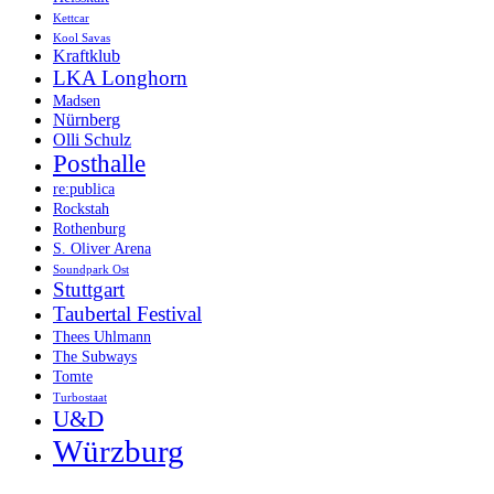
Kettcar
Kool Savas
Kraftklub
LKA Longhorn
Madsen
Nürnberg
Olli Schulz
Posthalle
re:publica
Rockstah
Rothenburg
S. Oliver Arena
Soundpark Ost
Stuttgart
Taubertal Festival
Thees Uhlmann
The Subways
Tomte
Turbostaat
U&D
Würzburg