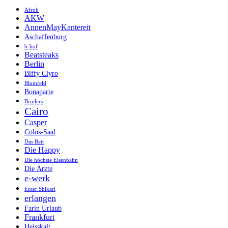
Afrob
AKW
AnnenMayKantereit
Aschaffenburg
b-hof
Beatsteaks
Berlin
Biffy Clyro
Blumfeld
Bonaparte
Broilers
Cairo
Casper
Colos-Saal
Das Bett
Die Happy
Die höchste Eisenbahn
Die Ärzte
e-werk
Enter Shikari
erlangen
Farin Urlaub
Frankfurt
Heisskalt