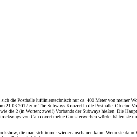
ch die Posthalle luftlinientechnisch nur ca. 400 Meter von meiner Wohn
es am 21.03.2012 zum The Subways Konzert in die Posthalle. Ob eine Vor
wie die 2 (in Worten: zwei!) Vorbands der Subways hießen. Die Haupt
trocksongs von Can covert meine Gunst erwerben würde, hätten sie nur a
ockshow, die man sich immer wieder anschauen kann. Wenn sie dann R