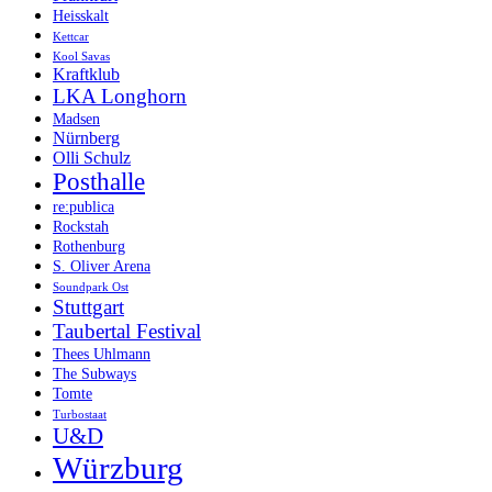
Heisskalt
Kettcar
Kool Savas
Kraftklub
LKA Longhorn
Madsen
Nürnberg
Olli Schulz
Posthalle
re:publica
Rockstah
Rothenburg
S. Oliver Arena
Soundpark Ost
Stuttgart
Taubertal Festival
Thees Uhlmann
The Subways
Tomte
Turbostaat
U&D
Würzburg