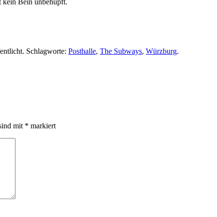
bt kein Bein unbehüpft.
entlicht. Schlagworte:
Posthalle
,
The Subways
,
Würzburg
.
sind mit
*
markiert