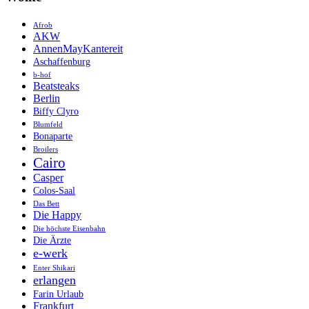
Afrob
AKW
AnnenMayKantereit
Aschaffenburg
b-hof
Beatsteaks
Berlin
Biffy Clyro
Blumfeld
Bonaparte
Broilers
Cairo
Casper
Colos-Saal
Das Bett
Die Happy
Die höchste Eisenbahn
Die Ärzte
e-werk
Enter Shikari
erlangen
Farin Urlaub
Frankfurt