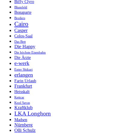
Biffy Clyro
Blumfeld
Bonaparte
Broilers
Cairo
Casper
Colos-Saal
Das Bett
Die Happy
Die höchste Eisenbahn
Die Ärzte
e-werk
Enter Shikari
erlangen
Farin Urlaub
Frankfurt
Heisskalt
Kettcar
Kool Savas
Kraftklub
LKA Longhorn
Madsen
Nürnberg
Olli Schulz