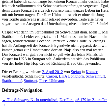
getanzt habe ich schon lange bei keinem Konzert mehr deshalb habe
ich auch vollkommen das Schnappschussanfertigen vergessen. Egal,
denn dieses Konzert werde ich sowieso mein ganzes Leben im Herz
mit mir herum tragen. Der Herr Uhlmann ist seit er ohne die Jungs
von Tomte unterwegs ist sehr relaxed geworden. Teilweise hat er
sogar in seinen Ansagen das Unterhaltungsniveau eines Olli Schulz!
Casper war dann im Stattbahnhof zu Schweinfurt dran. Mein 1. Mal
Stattbahnhof. Leider erst jetzt zum 1. Mal muss man im Nachhinein
sagen, wunderschöne Location. Perfekte kleine Größe. Allerdings
hat die Anfangszeit des Konzerts irgendwie nicht gepasst, denn wir
kamen genau zur Umbaupause dort an. Naja also erst mal warten.
Das Konzert war gut, aber nicht so geil wie das letzte Mal als ich
Casper im LKA in Stuttgart sah. Außerdem hat sich das Publikum
von der Indie-Hip-Hop-Crowd Richtung Bravo Girl gewandelt.
Dieser Beitrag wurde am
2. April 2012
von
Stefan
in
Konzert
veröffentlicht. Schlagworte:
Casper
,
LKA Longhorn
,
Schweinfurt
,
Stattbahnhof
,
Stuttgart
,
Thees Uhlmann
.
Beitrags-Navigation
←
The Subways: Nicht unterirdisch
Der Fernpaß 179 im Zeitraffer
→