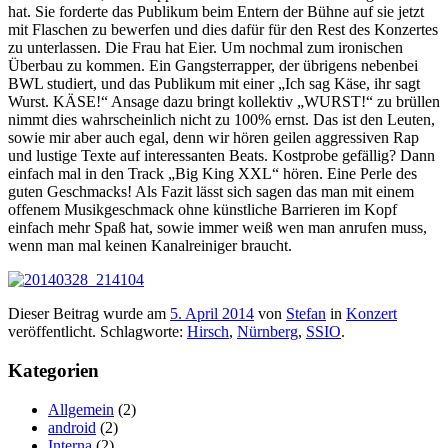
hat. Sie forderte das Publikum beim Entern der Bühne auf sie jetzt
mit Flaschen zu bewerfen und dies dafür für den Rest des Konzertes
zu unterlassen. Die Frau hat Eier. Um nochmal zum ironischen
Überbau zu kommen. Ein Gangsterrapper, der übrigens nebenbei
BWL studiert, und das Publikum mit einer „Ich sag Käse, ihr sagt
Wurst. KÄSE!“ Ansage dazu bringt kollektiv „WURST!“ zu brüllen
nimmt dies wahrscheinlich nicht zu 100% ernst. Das ist den Leuten,
sowie mir aber auch egal, denn wir hören geilen aggressiven Rap
und lustige Texte auf interessanten Beats. Kostprobe gefällig? Dann
einfach mal in den Track „Big King XXL“ hören. Eine Perle des
guten Geschmacks! Als Fazit lässt sich sagen das man mit einem
offenem Musikgeschmack ohne künstliche Barrieren im Kopf
einfach mehr Spaß hat, sowie immer weiß wen man anrufen muss,
wenn man mal keinen Kanalreiniger braucht.
Dieser Beitrag wurde am
5. April 2014
von
Stefan
in
Konzert
veröffentlicht. Schlagworte:
Hirsch
,
Nürnberg
,
SSIO
.
Kategorien
Allgemein
(2)
android
(2)
Interna
(2)