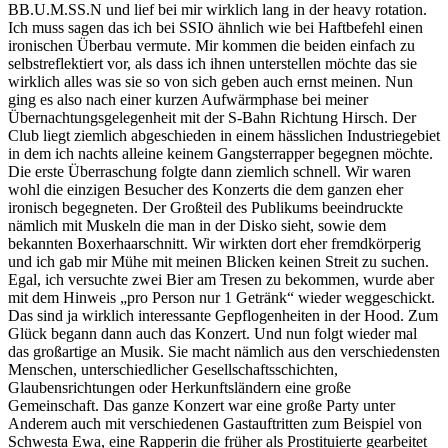
BB.U.M.SS.N und lief bei mir wirklich lang in der heavy rotation.
Ich muss sagen das ich bei SSIO ähnlich wie bei Haftbefehl einen
ironischen Überbau vermute. Mir kommen die beiden einfach zu
selbstreflektiert vor, als dass ich ihnen unterstellen möchte das sie
wirklich alles was sie so von sich geben auch ernst meinen. Nun
ging es also nach einer kurzen Aufwärmphase bei meiner
Übernachtungsgelegenheit mit der S-Bahn Richtung Hirsch. Der
Club liegt ziemlich abgeschieden in einem hässlichen Industriegebiet
in dem ich nachts alleine keinem Gangsterrapper begegnen möchte.
Die erste Überraschung folgte dann ziemlich schnell. Wir waren
wohl die einzigen Besucher des Konzerts die dem ganzen eher
ironisch begegneten. Der Großteil des Publikums beeindruckte
nämlich mit Muskeln die man in der Disko sieht, sowie dem
bekannten Boxerhaarschnitt. Wir wirkten dort eher fremdkörperig
und ich gab mir Mühe mit meinen Blicken keinen Streit zu suchen.
Egal, ich versuchte zwei Bier am Tresen zu bekommen, wurde aber
mit dem Hinweis „pro Person nur 1 Getränk“ wieder weggeschickt.
Das sind ja wirklich interessante Gepflogenheiten in der Hood. Zum
Glück begann dann auch das Konzert. Und nun folgt wieder mal
das großartige an Musik. Sie macht nämlich aus den verschiedensten
Menschen, unterschiedlicher Gesellschaftsschichten,
Glaubensrichtungen oder Herkunftsländern eine große
Gemeinschaft. Das ganze Konzert war eine große Party unter
Anderem auch mit verschiedenen Gastauftritten zum Beispiel von
Schwesta Ewa, eine Rapperin die früher als Prostituierte gearbeitet