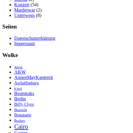
Konzert
(54)
Marderwar
(2)
Unterwegs
(8)
Seiten
Datenschutzerklärung
Impressum
Wolke
Afrob
AKW
AnnenMayKantereit
Aschaffenburg
b-hof
Beatsteaks
Berlin
Biffy Clyro
Blumfeld
Bonaparte
Broilers
Cairo
Casper