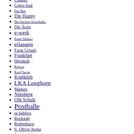
Colos-Saal
Das Bett
Die Happy
Die höchste Eisenbahn
Die Ärzte
e-werk
Enter Shikari
erlangen
Farin Urlaub
Frankfurt
Heisskalt
Kettcar
Kool Savas
Kraftklub
LKA Longhorn
Madsen
Nürnberg
Olli Schulz
Posthalle
re:publica
Rockstah
Rothenburg
S. Oliver Arena