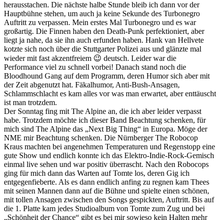
herausstachen. Die nächste halbe Stunde bleib ich dann vor der
Hauptbühne stehen, um auch ja keine Sekunde des Turbonegro
Auftritt zu verpassen. Mein erstes Mal Turbonegro und es war
großartig. Die Finnen haben den Death-Punk perfektioniert, aber
liegt ja nahe, da sie ihn auch erfunden haben. Hank van Hellvete
kotzte sich noch über die Stuttgarter Polizei aus und glänzte mal
wieder mit fast akzentfreiem 😉 deutsch. Leider war die
Performance viel zu schnell vorbei! Danach stand noch die
Bloodhound Gang auf dem Programm, deren Humor sich aber mit
der Zeit abgenutzt hat. Fäkalhumor, Anti-Bush-Ansagen,
Schlammschlacht es kam alles vor was man erwartet, aber enttäuscht
ist man trotzdem.
Der Sonntag fing mit The Alpine an, die ich aber leider verpasst
habe. Trotzdem möchte ich dieser Band Beachtung schenken, für
mich sind The Alpine das „Next Big Thing“ in Europa. Möge der
NME mir Beachtung schenken. Die Nürnberger The Robocop
Kraus machten bei angenehmen Temperaturen und Regenstopp eine
gute Show und endlich konnte ich das Elektro-Indie-Rock-Gemisch
einmal live sehen und war positiv überrascht. Nach den Robocops
ging für mich dann das Warten auf Tomte los, deren Gig ich
entgegenfieberte. Als es dann endlich anfing zu regnen kam Thees
mit seinen Mannen dann auf die Bühne und spielte einen schönen,
mit tollen Ansagen zwischen den Songs gespickten, Auftritt. Bis auf
die 1. Platte kam jedes Studioalbum von Tomte zum Zug und bei
„Schönheit der Chance“ gibt es bei mir sowieso kein Halten mehr