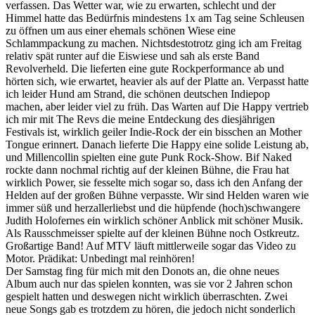
verfassen. Das Wetter war, wie zu erwarten, schlecht und der
Himmel hatte das Bedürfnis mindestens 1x am Tag seine Schleusen
zu öffnen um aus einer ehemals schönen Wiese eine
Schlammpackung zu machen. Nichtsdestotrotz ging ich am Freitag
relativ spät runter auf die Eiswiese und sah als erste Band
Revolverheld. Die lieferten eine gute Rockperformance ab und
hörten sich, wie erwartet, heavier als auf der Platte an. Verpasst hatte
ich leider Hund am Strand, die schönen deutschen Indiepop
machen, aber leider viel zu früh. Das Warten auf Die Happy vertrieb
ich mir mit The Revs die meine Entdeckung des diesjährigen
Festivals ist, wirklich geiler Indie-Rock der ein bisschen an Mother
Tongue erinnert. Danach lieferte Die Happy eine solide Leistung ab,
und Millencollin spielten eine gute Punk Rock-Show. Bif Naked
rockte dann nochmal richtig auf der kleinen Bühne, die Frau hat
wirklich Power, sie fesselte mich sogar so, dass ich den Anfang der
Helden auf der großen Bühne verpasste. Wir sind Helden waren wie
immer süß und herzallerliebst und die hüpfende (hoch)schwangere
Judith Holofernes ein wirklich schöner Anblick mit schöner Musik.
Als Rausschmeisser spielte auf der kleinen Bühne noch Ostkreutz.
Großartige Band! Auf MTV läuft mittlerweile sogar das Video zu
Motor. Prädikat: Unbedingt mal reinhören!
Der Samstag fing für mich mit den Donots an, die ohne neues
Album auch nur das spielen konnten, was sie vor 2 Jahren schon
gespielt hatten und deswegen nicht wirklich überraschten. Zwei
neue Songs gab es trotzdem zu hören, die jedoch nicht sonderlich