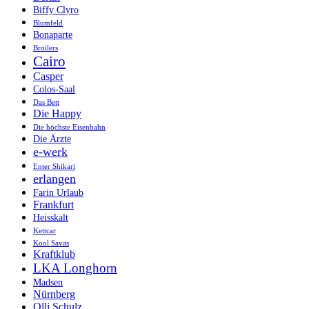
Biffy Clyro
Blumfeld
Bonaparte
Broilers
Cairo
Casper
Colos-Saal
Das Bett
Die Happy
Die höchste Eisenbahn
Die Ärzte
e-werk
Enter Shikari
erlangen
Farin Urlaub
Frankfurt
Heisskalt
Kettcar
Kool Savas
Kraftklub
LKA Longhorn
Madsen
Nürnberg
Olli Schulz