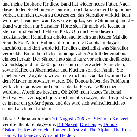
und meine Euphorie für diese Band hat wieder neues Futter. Nach
diesen tollen 90 Minuten schaute ich noch kurz an der Hauptbühne
vorbei, um mich davon zu überzeugen das Starsailor wirklich kein
würdiger Headliner war. Es war wenig los, keine Stimmung und die
Band war eben nur Starsailor. Hörte sich für mich wie Keane in
klein an und einfach Fehl am Platz. Um mich von diesem
musikalischen Reinfall zu erholen suchte ich zum letzten Mal die
Sounds For Nature Bühne auf, um mir die Donots unplugged
anzuhören und dort wurde ich für alles entschädigt was Starsailor
verbockte. Ein unheimlich stimmungsvoller Auftritt der emotional
einiges hergab. Der Sänger Ingo stand kurz vor seinem dreißigsten
Geburtstag und um 0.00h gab es dann das erwartete Ständchen,
sowie Kaffee äh Jägermeister und Kuchen von der Family. Sie
spielten zwei Zugaben, wovon eine nichtmals geplant war und auf
dem Klavier improvisiert wurde. Die Donots haben das Publikum
wirklich mitgerissen und dem Taubertal Festival 2006 einen
würdigen Abschluss beschert. Ob 2006 mein letztes Taubertal
Festival war vermag ich jetzt noch nicht zu sagen, aber bis jetzt war
es immer ein großer Spass, und das wird sich wahrschienlich so
schnell auch nicht ändern.
Dieser Beitrag wurde am
30. August 2006
von
Stefan
in
Konzert
veröffentlicht. Schlagworte:
Bif Naked
,
Die Happy
,
Donots
,
Ostkreutz
,
Revolverheld
,
Taubertal Festival
,
The Alpine
,
The Revs
,
Tomte
,
Turbonegro
,
Wir sind Helden
.