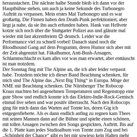
herausstachen. Die nächste halbe Stunde bleib ich dann vor der
Hauptbühne stehen, um auch ja keine Sekunde des Turbonegro
Auftritt zu verpassen. Mein erstes Mal Turbonegro und es war
großartig. Die Finnen haben den Death-Punk perfektioniert, aber
liegt ja nahe, da sie ihn auch erfunden haben. Hank van Hellvete
kotzte sich noch über die Stuttgarter Polizei aus und glänzte mal
wieder mit fast akzentfreiem 😉 deutsch. Leider war die
Performance viel zu schnell vorbei! Danach stand noch die
Bloodhound Gang auf dem Programm, deren Humor sich aber mit
der Zeit abgenutzt hat. Fäkalhumor, Anti-Bush-Ansagen,
Schlammschlacht es kam alles vor was man erwartet, aber enttäuscht
ist man trotzdem.
Der Sonntag fing mit The Alpine an, die ich aber leider verpasst
habe. Trotzdem möchte ich dieser Band Beachtung schenken, für
mich sind The Alpine das „Next Big Thing“ in Europa. Möge der
NME mir Beachtung schenken. Die Nürnberger The Robocop
Kraus machten bei angenehmen Temperaturen und Regenstopp eine
gute Show und endlich konnte ich das Elektro-Indie-Rock-Gemisch
einmal live sehen und war positiv überrascht. Nach den Robocops
ging für mich dann das Warten auf Tomte los, deren Gig ich
entgegenfieberte. Als es dann endlich anfing zu regnen kam Thees
mit seinen Mannen dann auf die Bühne und spielte einen schönen,
mit tollen Ansagen zwischen den Songs gespickten, Auftritt. Bis auf
die 1. Platte kam jedes Studioalbum von Tomte zum Zug und bei
„Schönheit der Chance“ gibt es bei mir sowieso kein Halten mehr