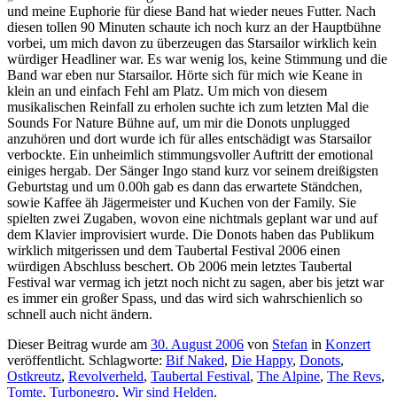
und meine Euphorie für diese Band hat wieder neues Futter. Nach
diesen tollen 90 Minuten schaute ich noch kurz an der Hauptbühne
vorbei, um mich davon zu überzeugen das Starsailor wirklich kein
würdiger Headliner war. Es war wenig los, keine Stimmung und die
Band war eben nur Starsailor. Hörte sich für mich wie Keane in
klein an und einfach Fehl am Platz. Um mich von diesem
musikalischen Reinfall zu erholen suchte ich zum letzten Mal die
Sounds For Nature Bühne auf, um mir die Donots unplugged
anzuhören und dort wurde ich für alles entschädigt was Starsailor
verbockte. Ein unheimlich stimmungsvoller Auftritt der emotional
einiges hergab. Der Sänger Ingo stand kurz vor seinem dreißigsten
Geburtstag und um 0.00h gab es dann das erwartete Ständchen,
sowie Kaffee äh Jägermeister und Kuchen von der Family. Sie
spielten zwei Zugaben, wovon eine nichtmals geplant war und auf
dem Klavier improvisiert wurde. Die Donots haben das Publikum
wirklich mitgerissen und dem Taubertal Festival 2006 einen
würdigen Abschluss beschert. Ob 2006 mein letztes Taubertal
Festival war vermag ich jetzt noch nicht zu sagen, aber bis jetzt war
es immer ein großer Spass, und das wird sich wahrschienlich so
schnell auch nicht ändern.
Dieser Beitrag wurde am
30. August 2006
von
Stefan
in
Konzert
veröffentlicht. Schlagworte:
Bif Naked
,
Die Happy
,
Donots
,
Ostkreutz
,
Revolverheld
,
Taubertal Festival
,
The Alpine
,
The Revs
,
Tomte
,
Turbonegro
,
Wir sind Helden
.