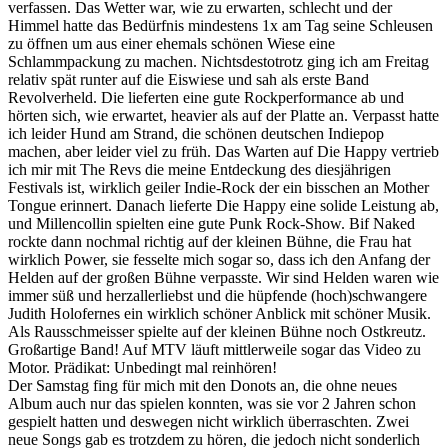
verfassen. Das Wetter war, wie zu erwarten, schlecht und der
Himmel hatte das Bedürfnis mindestens 1x am Tag seine Schleusen
zu öffnen um aus einer ehemals schönen Wiese eine
Schlammpackung zu machen. Nichtsdestotrotz ging ich am Freitag
relativ spät runter auf die Eiswiese und sah als erste Band
Revolverheld. Die lieferten eine gute Rockperformance ab und
hörten sich, wie erwartet, heavier als auf der Platte an. Verpasst hatte
ich leider Hund am Strand, die schönen deutschen Indiepop
machen, aber leider viel zu früh. Das Warten auf Die Happy vertrieb
ich mir mit The Revs die meine Entdeckung des diesjährigen
Festivals ist, wirklich geiler Indie-Rock der ein bisschen an Mother
Tongue erinnert. Danach lieferte Die Happy eine solide Leistung ab,
und Millencollin spielten eine gute Punk Rock-Show. Bif Naked
rockte dann nochmal richtig auf der kleinen Bühne, die Frau hat
wirklich Power, sie fesselte mich sogar so, dass ich den Anfang der
Helden auf der großen Bühne verpasste. Wir sind Helden waren wie
immer süß und herzallerliebst und die hüpfende (hoch)schwangere
Judith Holofernes ein wirklich schöner Anblick mit schöner Musik.
Als Rausschmeisser spielte auf der kleinen Bühne noch Ostkreutz.
Großartige Band! Auf MTV läuft mittlerweile sogar das Video zu
Motor. Prädikat: Unbedingt mal reinhören!
Der Samstag fing für mich mit den Donots an, die ohne neues
Album auch nur das spielen konnten, was sie vor 2 Jahren schon
gespielt hatten und deswegen nicht wirklich überraschten. Zwei
neue Songs gab es trotzdem zu hören, die jedoch nicht sonderlich