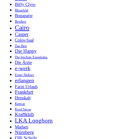
Biffy Clyro
Blumfeld
Bonaparte
Broilers
Cairo
Casper
Colos-Saal
Das Bett
Die Happy
Die höchste Eisenbahn
Die Ärzte
e-werk
Enter Shikari
erlangen
Farin Urlaub
Frankfurt
Heisskalt
Kettcar
Kool Savas
Kraftklub
LKA Longhorn
Madsen
Nürnberg
Olli Schulz