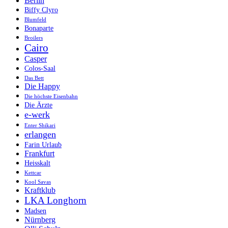
Berlin
Biffy Clyro
Blumfeld
Bonaparte
Broilers
Cairo
Casper
Colos-Saal
Das Bett
Die Happy
Die höchste Eisenbahn
Die Ärzte
e-werk
Enter Shikari
erlangen
Farin Urlaub
Frankfurt
Heisskalt
Kettcar
Kool Savas
Kraftklub
LKA Longhorn
Madsen
Nürnberg