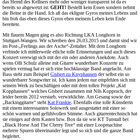
das Hemd des Kellners mehr oder weniger transparent ist da es
bereits so abgewetzt ist:
GEHT!
Bestellt kein Essen sondern nehmt
die Beine in die Hand. Ich aß das ekligste Gyros meines Lebens und
bin froh das eben dieses Gyros eben meinem Leben kein Ende
bereitete.
Mit flauem Magen ging es also Richtung LKA Longhorn in
Stuttgart-Wangen. Wir schreiben den 26.03.2015 und damit sind wir
im Post-„Feelings aus der Asche“-Zeitalter. Mit dem Longhorn
verbinde ich mittlerweile etliche tolle Erinnerungen und auch dieses
Konzert verewigt sich mit der ein oder anderen Anekdote. Auch
wenn Olli Schulz alleine mit Gitarre wunderbare Konzerte zu
spielen vermag hat er sich eine hochklassige Band angelacht. Am
Bass steht zum Beispiel
Gisbert zu Knyphausen
der selbst ein so
wunderbarer Songwriter ist. Ich kann jedem nur empfehlen sich mit
seinem Werk zu beschäftigen oder mit dem tollen Projekt „Kid
Kopphausen“ welches Gisbert zusammen mit Nils Koppruch, der
leider bereits 2012 verstarb, verwirklichte. Am Gesang sowie der
„Backinggitarre“ steht
Kat Frankie
. Ebenfalls eine tolle Künstlerin
mit einem interessanten Solowerk und ausgestattet mit einer so
schön warmen und gefühlvollen Stimme. Auch gitarrentechnisch hat
sie einiges auf dem Kasten bzw. Box da sie wie KT Tunstall bei
„Black Horse And The Cherry Tree“ mit einer Loopmachine
mehrere Spuren übereinander legt und so sich und die ganze Band
begleitet.