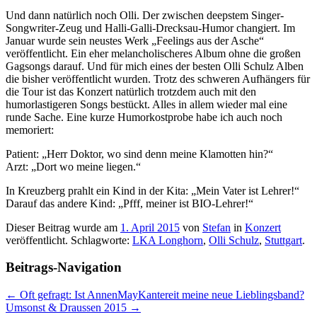
Und dann natürlich noch Olli. Der zwischen deepstem Singer-
Songwriter-Zeug und Halli-Galli-Drecksau-Humor changiert. Im
Januar wurde sein neustes Werk „Feelings aus der Asche“
veröffentlicht. Ein eher melancholischeres Album ohne die großen
Gagsongs darauf. Und für mich eines der besten Olli Schulz Alben
die bisher veröffentlicht wurden. Trotz des schweren Aufhängers für
die Tour ist das Konzert natürlich trotzdem auch mit den
humorlastigeren Songs bestückt. Alles in allem wieder mal eine
runde Sache. Eine kurze Humorkostprobe habe ich auch noch
memoriert:
Patient: „Herr Doktor, wo sind denn meine Klamotten hin?“
Arzt: „Dort wo meine liegen.“
In Kreuzberg prahlt ein Kind in der Kita: „Mein Vater ist Lehrer!“
Darauf das andere Kind: „Pfff, meiner ist BIO-Lehrer!“
Dieser Beitrag wurde am
1. April 2015
von
Stefan
in
Konzert
veröffentlicht. Schlagworte:
LKA Longhorn
,
Olli Schulz
,
Stuttgart
.
Beitrags-Navigation
←
Oft gefragt: Ist AnnenMayKantereit meine neue Lieblingsband?
Umsonst & Draussen 2015
→